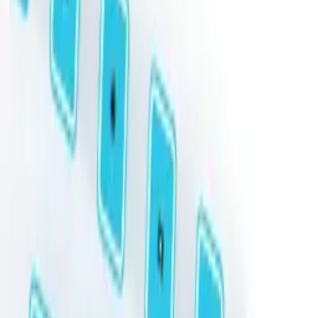
STEAM
.HK
全部商品
產品分類
品牌
選購指南
關於我們
聯絡我們