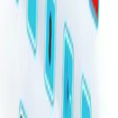
購物車
全部商品
/
WhalesBot ENJOY AI Models
/
鯨魚機器人
WhalesBot ENJOY AI Models
WhalesBot ENJOY AI 2024 -
Galactic Defense Battle (Blue)
HK$2,332
型號
:
EA-P2-24-B-EN
−
+
加入購物車
WhalesBot ENJOY AI 2024 - Galactic Defense Battle (Blue)