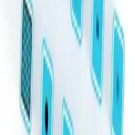
HK$2,332
加入購物車
規格摘要
此商品尚未有詳細文字說明，以下為系統可確認的規格資料。
分類
WhalesBot ENJOY AI Models
型號
EA-P2-24-B-EN
同系列其他商品
WhalesBot ENJOY AI Models
WhalesBot ENJOY AI 2024 - Closing
Ceremony of Sports
HK$2,332